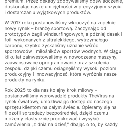
premium. Przez dekady zdobywaliśmy doświadczenie,
doskonaląc nasze umiejętności w precyzyjnym szyciu
i dostarczaniu wyjątkowych produktów.
W 2017 roku postanowiliśmy wkroczyć na zupełnie
nowy rynek – branżę sportową. Zaczynając od
prototypów żagli windsurfingowych, a później desek i
foili wykonanych z ultralekkiego, wytrzymałego
carbonu, szybko zyskaliśmy uznanie wśród
sportowców i miłośników sportów wodnych. W ciągu
kilku lat zainwestowaliśmy w nowoczesne maszyny,
zaawansowane oprogramowanie oraz szkolenia
zespołu, dzięki czemu osiągnęliśmy wysoki poziom
produkcyjny i innowacyjność, która wyróżnia nasze
produkty na rynku.
Rok 2025 to dla nas kolejny krok milowy –
postanowiliśmy wprowadzić produkty TheVirus na
rynek światowy, umożliwiając dostęp do naszego
sprzętu klientom na całym świecie. Opieramy się na
filozofii sprzedaży bezpośredniej, dzięki czemu
możemy elastycznie produkować i wysyłać
zamówienia „z dnia na dzień,” dbając o to, by każdy